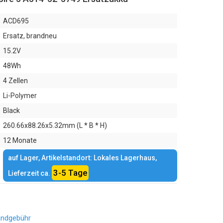
ACD695
Ersatz, brandneu
15.2V
48Wh
4 Zellen
Li-Polymer
Black
260.66x88.26x5.32mm (L * B * H)
12 Monate
auf Lager, Artikelstandort: Lokales Lagerhaus,
3-5 Tage
Lieferzeit ca.
andgebühr