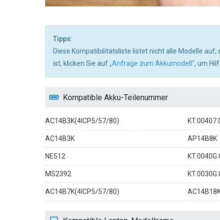
Tipps:
Diese Kompatibilitätsliste listet nicht alle Modelle au
ist, klicken Sie auf
„Anfrage zum Akkumodell“
, um Hil
Kompatible Akku-Teilenummer
AC14B3K(4ICP5/57/80)
KT.00407.
AC14B3K
AP14B8K
NE512
KT.0040G.
MS2392
KT.0030G.
AC14B7K(4ICP5/57/80)
AC14B18K