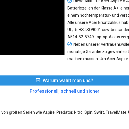
Diese Akku für Acer Aspire 5 
Batteriezellen der Klasse A+, eine
einem hochtemperatur- und versc
Alle unsere Acer Ersatzakkus habe
UL, RoHS, ISO9001 usw. bestanden 
A514-52-5749 Laptop-Akkus vergl
Neben unserer vertrauensvolle
monatige Garantie zu gewährleist
machen müssen. Um Acer Aspire 
Warum wählt man uns?
Professionell, schnell und sicher
 von großen Serien wie Aspire, Predator, Nitro, Spin, Swift, TravelMate