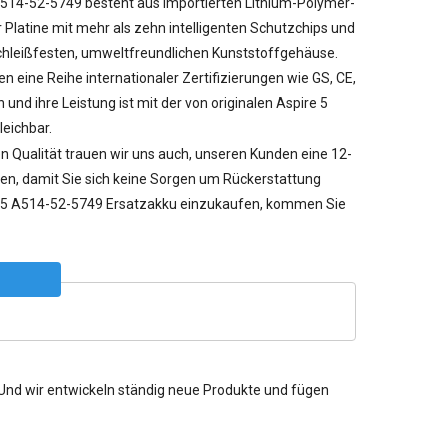
A514-52-5749 besteht aus importierten Lithium-Polymer-
r Platine mit mehr als zehn intelligenten Schutzchips und
hleißfesten, umweltfreundlichen Kunststoffgehäuse.
n eine Reihe internationaler Zertifizierungen wie GS, CE,
und ihre Leistung ist mit der von originalen Aspire 5
eichbar.
n Qualität trauen wir uns auch, unseren Kunden eine 12-
en, damit Sie sich keine Sorgen um Rückerstattung
5 A514-52-5749 Ersatzakku einzukaufen, kommen Sie
. Und wir entwickeln ständig neue Produkte und fügen