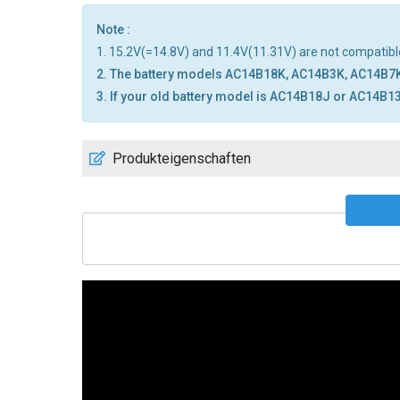
Note :
1. 15.2V(=14.8V) and 11.4V(11.31V) are not compatible,
2. The battery models AC14B18K, AC14B3K, AC14B7
3. If your old battery model is AC14B18J or AC14B13
Produkteigenschaften