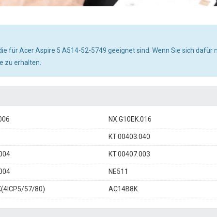
f, die für Acer Aspire 5 A514-52-5749 geeignet sind. Wenn Sie sich dafür 
fe zu erhalten.
006
NX.G10EK.016
KT.00403.040
004
KT.00407.003
004
NE511
(4ICP5/57/80)
AC14B8K