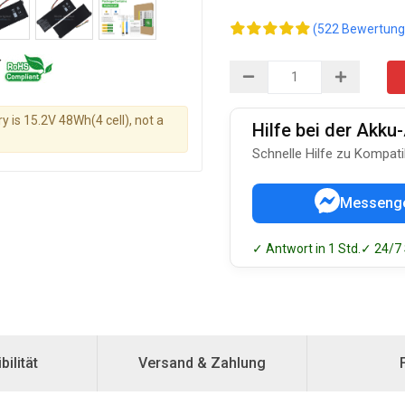
(522 Bewertung
y is 15.2V 48Wh(4 cell), not a
Hilfe bei der Akk
Schnelle Hilfe zu Kompati
Messeng
✓ Antwort in 1 Std.
✓ 24/7
ilität
Versand & Zahlung