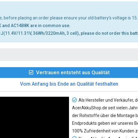
 before placing an order please ensure your old battery's voltage is 15.
K and AC14B8K are in common use.
J(11.4V/11.31V, 36Wh/3220mAh, 3 cell), please do not order this batt
Vertrauen entsteht aus Qualität
Vom Anfang bis Ende an Qualität festhalten
Als Hersteller und Verkäufer, d
AcerAkkuShop.de seit vielen Jahre
der Rohstoffe über die Montage bi
Endprodukts geben wir unseres Be
100% Zufriedenheit von Kunden z