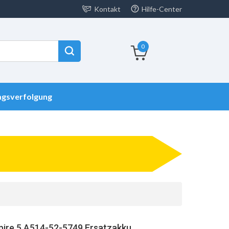
Kontakt
Hilfe-Center
0
agsverfolgung
pire 5 A514-52-5749 Ersatzakku