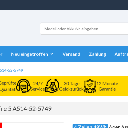
r
Neu eingetroffen
Versand
Zahlung
Auftr
 A514-52-5749
Geprüfte
24/7
30 Tage
12 Monate
Service
Geld-zurück
Garantie
Qualität
pire 5 A514-52-5749
4 Zellen 48Wh
Acer As