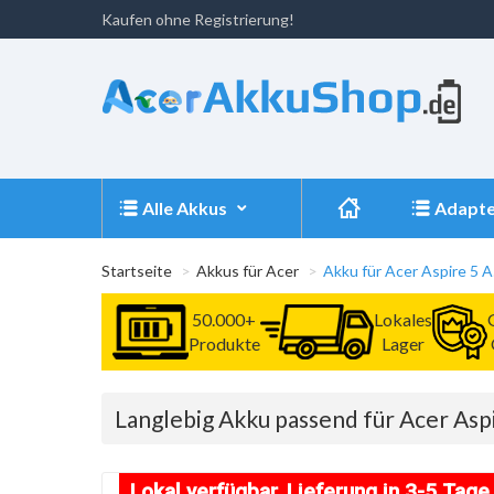
Kaufen ohne Registrierung!
Alle Akkus
Adapte
Startseite
Akkus für Acer
Akku für Acer Aspire 5
50.000+
Lokales
Produkte
Lager
Langlebig Akku passend für Acer As
Lokal verfügbar, Lieferung in 3-5 Tage