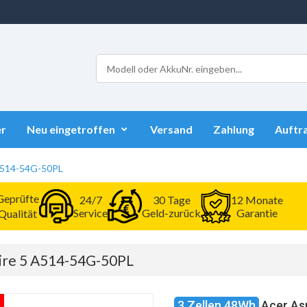
r
Neu eingetroffen
Versand
Zahlung
Auftr
 A514-54G-50PL
Geprüfte
24/7
30 Tage
12 Monate
Service
Geld-zurück
Garantie
Qualität
pire 5 A514-54G-50PL
3 Zellen 48Wh
Acer As