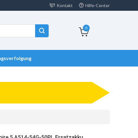
Kontakt
Hilfe-Center
0
agsverfolgung
pire 5 A514-54G-50PL Ersatzakku