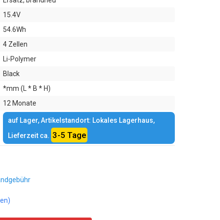
Ersatz, brandneu
15.4V
54.6Wh
4 Zellen
Li-Polymer
Black
*mm (L * B * H)
12 Monate
auf Lager, Artikelstandort: Lokales Lagerhaus,
3-5 Tage
Lieferzeit ca.
andgebühr
en)