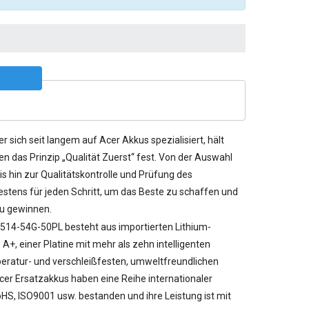
er sich seit langem auf Acer Akkus spezialisiert, hält
n das Prinzip „Qualität Zuerst“ fest. Von der Auswahl
s hin zur Qualitätskontrolle und Prüfung des
stens für jeden Schritt, um das Beste zu schaffen und
u gewinnen.
A514-54G-50PL besteht aus importierten Lithium-
A+, einer Platine mit mehr als zehn intelligenten
ratur- und verschleißfesten, umweltfreundlichen
cer Ersatzakkus haben eine Reihe internationaler
RoHS, ISO9001 usw. bestanden und ihre Leistung ist mit