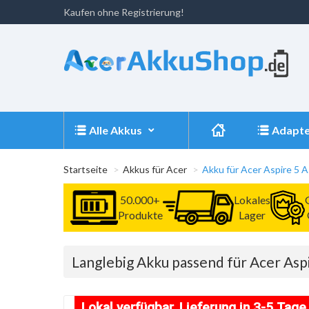
Kaufen ohne Registrierung!
Alle Akkus
Adapte
Startseite
Akkus für Acer
Akku für Acer Aspire 5
50.000+
Lokales
Produkte
Lager
Langlebig Akku passend für Acer As
Lokal verfügbar, Lieferung in 3-5 Tage