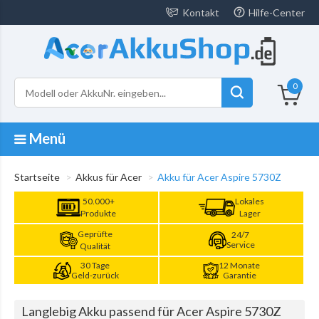
Kontakt
Hilfe-Center
0
Menü
Startseite
Akkus für Acer
Akku für Acer Aspire 5730Z
50.000+
Lokales
Produkte
Lager
Geprüfte
24/7
Service
Qualität
30 Tage
12 Monate
Geld-zurück
Garantie
Langlebig Akku passend für Acer Aspire 5730Z