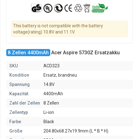
This battery is not compatible with the battery
voltage(rating) 10.8V and 11.1V.
8 Zellen 4400mAh
Acer Aspire 5730Z Ersatzakku
SKU
ACD323
Kondition
Ersatz, brandneu
Spannung
14.8V
Kapazität
4400mAh
Zahl der Zellen
8 Zellen
Zellentyp
Li-ion
Farbe
Black
Größe
204.80x68.27x19.9mm (L * B * H)