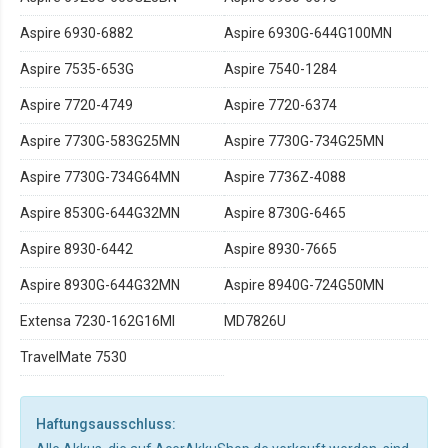
Aspire 6930-6882
Aspire 6930G-644G100MN
Aspire 7535-653G
Aspire 7540-1284
Aspire 7720-4749
Aspire 7720-6374
Aspire 7730G-583G25MN
Aspire 7730G-734G25MN
Aspire 7730G-734G64MN
Aspire 7736Z-4088
Aspire 8530G-644G32MN
Aspire 8730G-6465
Aspire 8930-6442
Aspire 8930-7665
Aspire 8930G-644G32MN
Aspire 8940G-724G50MN
Extensa 7230-162G16MI
MD7826U
TravelMate 7530
Haftungsausschluss: