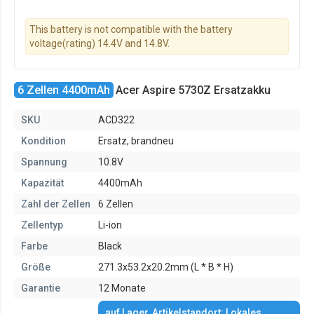
This battery is not compatible with the battery
voltage(rating) 14.4V and 14.8V.
6 Zellen 4400mAh
Acer Aspire 5730Z Ersatzakku
SKU
ACD322
Kondition
Ersatz, brandneu
Spannung
10.8V
Kapazität
4400mAh
Zahl der Zellen
6 Zellen
Zellentyp
Li-ion
Farbe
Black
Größe
271.3x53.2x20.2mm (L * B * H)
Garantie
12 Monate
auf Lager, Artikelstandort: Lokales