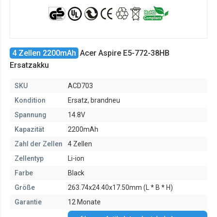
4 Zellen 2200mAh
Acer Aspire E5-772-38HB
Ersatzakku
SKU
ACD703
Kondition
Ersatz, brandneu
Spannung
14.8V
Kapazität
2200mAh
Zahl der Zellen
4 Zellen
Zellentyp
Li-ion
Farbe
Black
Größe
263.74x24.40x17.50mm (L * B * H)
Garantie
12 Monate