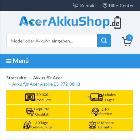
Kontakt
Hilfe-Center
0
Menü
Startseite
Akkus für Acer
Akku für Acer Aspire E5-772-38HB
50.000+
Lokales
Produkte
Lager
Geprüfte
24/7
Service
Qualität
30 Tage
12 Monate
Geld-zurück
Garantie