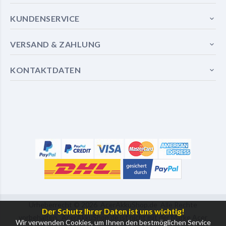
KUNDENSERVICE
VERSAND & ZAHLUNG
KONTAKTDATEN
Urheberrecht ©
2026
AcerAkkuShop.de
Alle Rechte
Der Schutz Ihrer Daten ist uns wichtig!
vorbehalten. AcerAkkuShop.de ist nicht mit der Marke Acer
Wir verwenden Cookies, um Ihnen den bestmöglichen Service