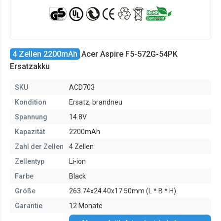
4 Zellen 2200mAh
Acer Aspire F5-572G-54PK
Ersatzakku
SKU
ACD703
Kondition
Ersatz, brandneu
Spannung
14.8V
Kapazität
2200mAh
Zahl der Zellen
4 Zellen
Zellentyp
Li-ion
Farbe
Black
Größe
263.74x24.40x17.50mm (L * B * H)
Garantie
12 Monate