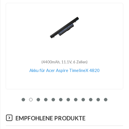
(48Wh, 15.2V, 4 Zellen)
Akku für Acer Aspire 5 A517-51G-332U
EMPFOHLENE PRODUKTE