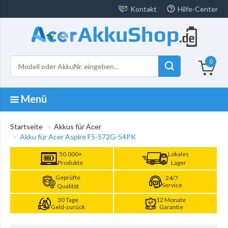
Kontakt
Hilfe-Center
0
Menü
Startseite
Akkus für Acer
Akku für Acer Aspire F5-572G-54PK
50.000+
Lokales
Produkte
Lager
Geprüfte
24/7
Service
Qualität
30 Tage
12 Monate
Geld-zurück
Garantie