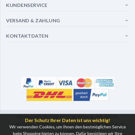
KUNDENSERVICE
VERSAND & ZAHLUNG
KONTAKTDATEN
Urheberrecht ©
2026
AcerAkkuShop.de
Alle Rechte
Der Schutz Ihrer Daten ist uns wichtig!
vorbehalten. AcerAkkuShop.de ist nicht mit der Marke Acer
Wir verwenden Cookies, um Ihnen den bestmöglichen Service
verbunden.
beim Shopping bieten zu können. Dafür benötigen wir Ihre