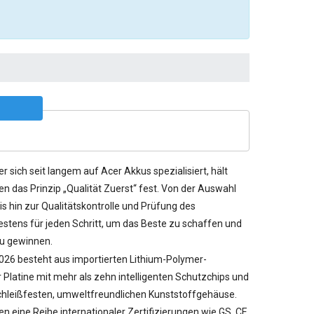
er sich seit langem auf Acer Akkus spezialisiert, hält
n das Prinzip „Qualität Zuerst“ fest. Von der Auswahl
s hin zur Qualitätskontrolle und Prüfung des
stens für jeden Schritt, um das Beste zu schaffen und
u gewinnen.
026 besteht aus importierten Lithium-Polymer-
r Platine mit mehr als zehn intelligenten Schutzchips und
hleißfesten, umweltfreundlichen Kunststoffgehäuse.
n eine Reihe internationaler Zertifizierungen wie GS, CE,