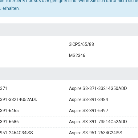
, die für Acer BT.00303.026 geeignet sind. Wenn Sie sich dafür nicht siche
u erhalten.
3ICP5/65/88
MS2346
-371
Aspire S3-371-33214G50ADD
3-391-33214G52ADD
Aspire S3-391-3484
-391-6465
Aspire S3-391-6497
-391-6686
Aspire S3-391-73514G52ADD
-951-2464G34ISS
Aspire S3-951-2634G24ISS