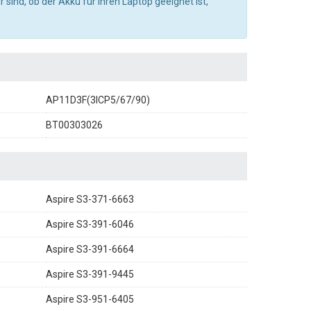
r sind, ob der Akku für Ihren Laptop geeignet ist,
AP11D3F(3ICP5/67/90)
BT00303026
Aspire S3-371-6663
Aspire S3-391-6046
Aspire S3-391-6664
Aspire S3-391-9445
Aspire S3-951-6405