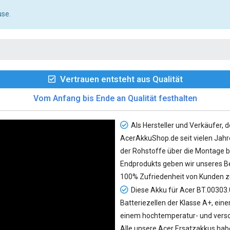
use.
Vertrauen entsteht aus Qualität
Vom Anfang bis Ende an Qualität festhalten
Als Hersteller und Verkäufer, d
AcerAkkuShop.de seit vielen Jahre
der Rohstoffe über die Montage bi
Endprodukts geben wir unseres Be
100% Zufriedenheit von Kunden z
Diese Akku für Acer BT.00303.
Batteriezellen der Klasse A+, eine
einem hochtemperatur- und versc
Alle unsere Acer Ersatzakkus habe