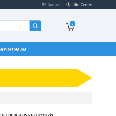
Kontakt
Hilfe-Center
0
agsverfolgung
 BT.00303.026 Ersatzakku