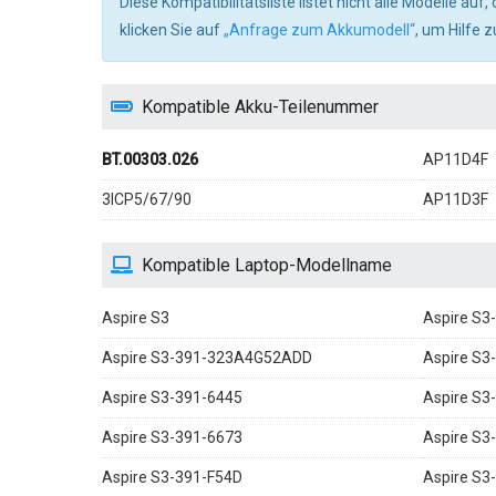
Diese Kompatibilitätsliste listet nicht alle Modelle auf
klicken Sie auf
„Anfrage zum Akkumodell“
, um Hilfe z
Kompatible Akku-Teilenummer
BT.00303.026
AP11D4F
3ICP5/67/90
AP11D3F
Kompatible Laptop-Modellname
Aspire S3
Aspire S3
Aspire S3-391-323A4G52ADD
Aspire S
Aspire S3-391-6445
Aspire S3
Aspire S3-391-6673
Aspire S3
Aspire S3-391-F54D
Aspire S3