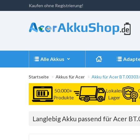
Kaufen ohne Registrierung!
Alle Akkus
Adapte
Startseite
Akkus für Acer
Akku für Acer BT.00303
50.000+
Lokales
Produkte
Lager
Langlebig Akku passend für Acer BT