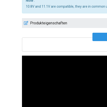
Note :
10.8V and 11.1V are compatible, they are in common 
Produkteigenschaften