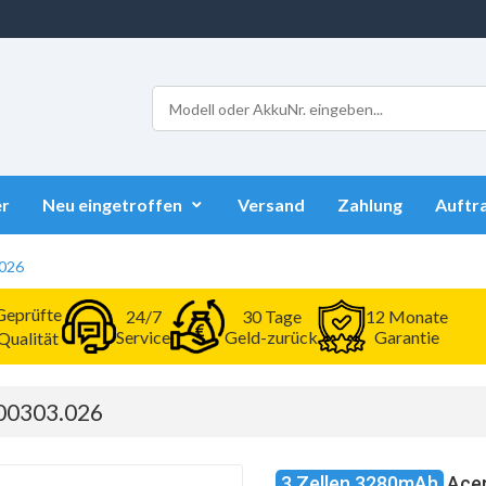
r
Neu eingetroffen
Versand
Zahlung
Auftr
.026
Geprüfte
24/7
30 Tage
12 Monate
Service
Geld-zurück
Garantie
Qualität
.00303.026
3 Zellen 3280mAh
Acer