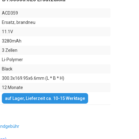
ACD359
Ersatz, brandneu
11.1V
3280mAh
3 Zellen
Li-Polymer
Black
300.3x169.95x6.6mm (L * B * H)
12 Monate
auf Lager, Lieferzeit ca. 10-15 Werktage
andgebühr