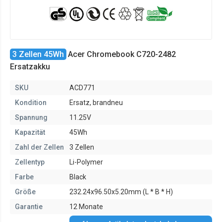
3 Zellen 45Wh
Acer Chromebook C720-2482
Ersatzakku
SKU
ACD771
Kondition
Ersatz, brandneu
Spannung
11.25V
Kapazität
45Wh
Zahl der Zellen
3 Zellen
Zellentyp
Li-Polymer
Farbe
Black
Größe
232.24x96.50x5.20mm (L * B * H)
Garantie
12 Monate