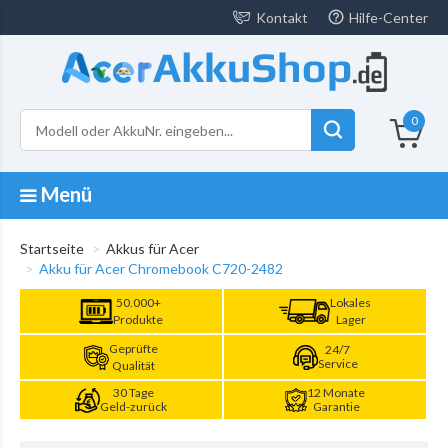
Kontakt
Hilfe-Center
0
Menü
Startseite
Akkus für Acer
Akku für Acer Chromebook C720-2482
50.000+
Lokales
Produkte
Lager
Geprüfte
24/7
Service
Qualität
30 Tage
12 Monate
Geld-zurück
Garantie