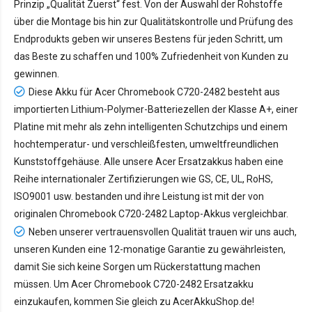
Prinzip „Qualität Zuerst“ fest. Von der Auswahl der Rohstoffe
über die Montage bis hin zur Qualitätskontrolle und Prüfung des
Endprodukts geben wir unseres Bestens für jeden Schritt, um
das Beste zu schaffen und 100% Zufriedenheit von Kunden zu
gewinnen.
Diese Akku für Acer Chromebook C720-2482 besteht aus
importierten Lithium-Polymer-Batteriezellen der Klasse A+, einer
Platine mit mehr als zehn intelligenten Schutzchips und einem
hochtemperatur- und verschleißfesten, umweltfreundlichen
Kunststoffgehäuse. Alle unsere Acer Ersatzakkus haben eine
Reihe internationaler Zertifizierungen wie GS, CE, UL, RoHS,
ISO9001 usw. bestanden und ihre Leistung ist mit der von
originalen Chromebook C720-2482 Laptop-Akkus vergleichbar.
Neben unserer vertrauensvollen Qualität trauen wir uns auch,
unseren Kunden eine 12-monatige Garantie zu gewährleisten,
damit Sie sich keine Sorgen um Rückerstattung machen
müssen. Um Acer Chromebook C720-2482 Ersatzakku
einzukaufen, kommen Sie gleich zu AcerAkkuShop.de!