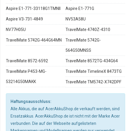
Aspire E1-771-33118G1TMNII
Aspire E1-771G
Aspire V3-731-4849
NV53A58U
NV77H05U
TravelMate 4740Z-4310
TravelMate 5742G-464G64MN
TravelMate 5742G-
564G50MNSS
TravelMate 8572-6592
TravelMate 8572TG-434G64
TravelMate P453-MG-
TravelMate TimelineX 8473TG
53214G50MAKK
TravelMate TM5742-X742DPF
Haftungsausschluss:
Alle Akkus, die auf AcerAkkuShop.de verkauft werden, sind
Ersatzakkus. AcerAkkuShop.de ist nicht mit der Marke Acer
verbunden. Die auf der Webseite aufgelisteten
Markennamen und Modellnamen werden nur verwendet,