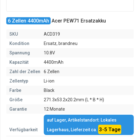
6 Zellen 4400mAh
Acer PEW71 Ersatzakku
SKU
ACD319
Kondition
Ersatz, brandneu
Spannung
10.8V
Kapazität
4400mAh
Zahl der Zellen
6 Zellen
Zellentyp
Li-ion
Farbe
Black
Größe
271.3x53.2x20.2mm (L * B * H)
Garantie
12 Monate
auf Lager, Artikelstandort: Lokales
3-5 Tage
Verfügbarkeit
Lagerhaus, Lieferzeit ca.