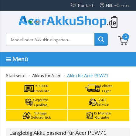
Kontakt
Hilfe-Center
0
Menü
Startseite
Akkus für Acer
Akku für Acer PEW71
50.000+
Lokales
Produkte
Lager
Geprüfte
24/7
Service
Qualität
30 Tage
12 Monate
Geld-zurück
Garantie
Langlebig Akku passend für Acer PEW71