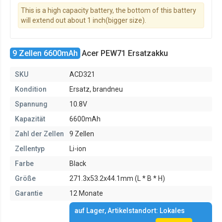
This is a high capacity battery, the bottom of this battery
will extend out about 1 inch(bigger size).
9 Zellen 6600mAh
Acer PEW71 Ersatzakku
SKU
ACD321
Kondition
Ersatz, brandneu
Spannung
10.8V
Kapazität
6600mAh
Zahl der Zellen
9 Zellen
Zellentyp
Li-ion
Farbe
Black
Größe
271.3x53.2x44.1mm (L * B * H)
Garantie
12 Monate
auf Lager, Artikelstandort: Lokales