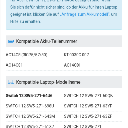
Sie sich dafür nicht sicher sind, ob der Akku für Ihren Laptop
geeignet ist, klicken Sie auf
„Anfrage zum Akkumodell“
, um
Hilfe zu erhalten.
Kompatible Akku-Teilenummer
AC14C8I(3ICP5/57/80)
KT.0030G.007
AC14C81
AC14C8I
Kompatible Laptop-Modellname
Switch 12 SW5-271-64U6
SWITCH 12 SW5-271-60QB
SWITCH 12 SW5-271-698U
SWITCH 12 SW5-271-63YP
SWITCH 12 SW5-271-643M
SWITCH 12 SW5-271-63ZF
SWITCH 12 SW5-271-61X7
SWITCH 12 SW5-271