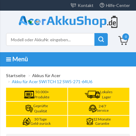
Kontakt
Hilfe-Center
0
Menü
Startseite
Akkus für Acer
Akku für Acer SWITCH 12 SW5-271-64U6
50.000+
Lokales
Produkte
Lager
Geprüfte
24/7
Service
Qualität
30 Tage
12 Monate
Geld-zurück
Garantie