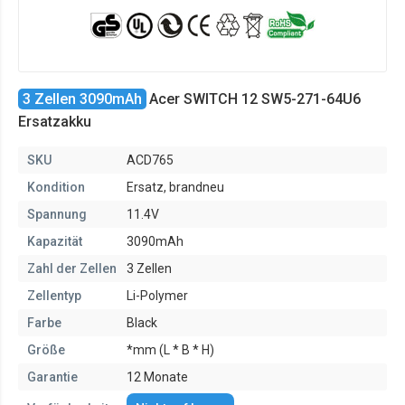
3 Zellen 3090mAh
Acer SWITCH 12 SW5-271-64U6
Ersatzakku
SKU
ACD765
Kondition
Ersatz, brandneu
Spannung
11.4V
Kapazität
3090mAh
Zahl der Zellen
3 Zellen
Zellentyp
Li-Polymer
Farbe
Black
Größe
*mm (L * B * H)
Garantie
12 Monate