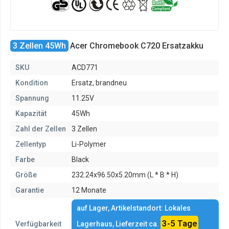
3 Zellen 45Wh
Acer Chromebook C720 Ersatzakku
SKU
ACD771
Kondition
Ersatz, brandneu
Spannung
11.25V
Kapazität
45Wh
Zahl der Zellen
3 Zellen
Zellentyp
Li-Polymer
Farbe
Black
Größe
232.24x96.50x5.20mm (L * B * H)
Garantie
12 Monate
auf Lager, Artikelstandort: Lokales
3-5 Tage
Verfügbarkeit
Lagerhaus, Lieferzeit ca.