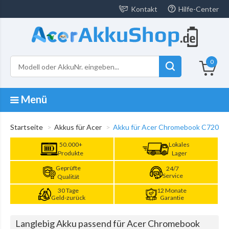
Kontakt
Hilfe-Center
0
Menü
Startseite
Akkus für Acer
Akku für Acer Chromebook C720
50.000+
Lokales
Produkte
Lager
Geprüfte
24/7
Service
Qualität
30 Tage
12 Monate
Geld-zurück
Garantie
Langlebig Akku passend für Acer Chromebook