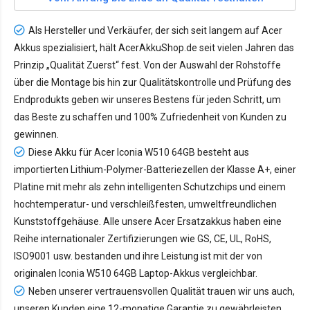
Als Hersteller und Verkäufer, der sich seit langem auf Acer
Akkus spezialisiert, hält AcerAkkuShop.de seit vielen Jahren das
Prinzip „Qualität Zuerst“ fest. Von der Auswahl der Rohstoffe
über die Montage bis hin zur Qualitätskontrolle und Prüfung des
Endprodukts geben wir unseres Bestens für jeden Schritt, um
das Beste zu schaffen und 100% Zufriedenheit von Kunden zu
gewinnen.
Diese Akku für Acer Iconia W510 64GB besteht aus
importierten Lithium-Polymer-Batteriezellen der Klasse A+, einer
Platine mit mehr als zehn intelligenten Schutzchips und einem
hochtemperatur- und verschleißfesten, umweltfreundlichen
Kunststoffgehäuse. Alle unsere Acer Ersatzakkus haben eine
Reihe internationaler Zertifizierungen wie GS, CE, UL, RoHS,
ISO9001 usw. bestanden und ihre Leistung ist mit der von
originalen Iconia W510 64GB Laptop-Akkus vergleichbar.
Neben unserer vertrauensvollen Qualität trauen wir uns auch,
unseren Kunden eine 12-monatige Garantie zu gewährleisten,