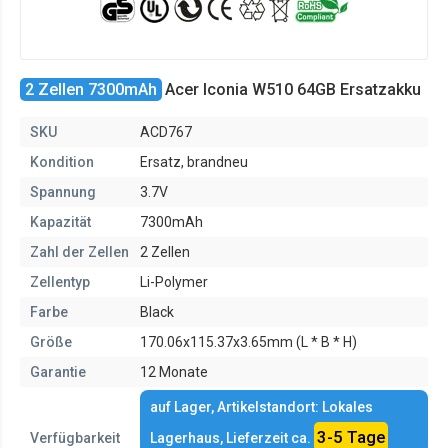
2 Zellen 7300mAh
Acer Iconia W510 64GB Ersatzakku
SKU
ACD767
Kondition
Ersatz, brandneu
Spannung
3.7V
Kapazität
7300mAh
Zahl der Zellen
2 Zellen
Zellentyp
Li-Polymer
Farbe
Black
Größe
170.06x115.37x3.65mm (L * B * H)
Garantie
12 Monate
auf Lager, Artikelstandort: Lokales
3-5 Tage
Verfügbarkeit
Lagerhaus, Lieferzeit ca.