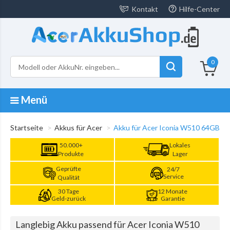
Kontakt
Hilfe-Center
0
Menü
Startseite
Akkus für Acer
Akku für Acer Iconia W510 64GB
50.000+
Lokales
Produkte
Lager
Geprüfte
24/7
Service
Qualität
30 Tage
12 Monate
Geld-zurück
Garantie
Langlebig Akku passend für Acer Iconia W510