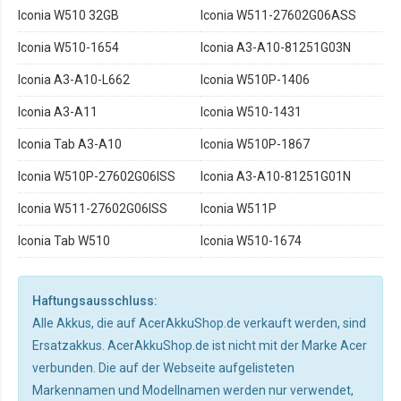
Iconia W510 32GB
Iconia W511-27602G06ASS
Iconia W510-1654
Iconia A3-A10-81251G03N
Iconia A3-A10-L662
Iconia W510P-1406
Iconia A3-A11
Iconia W510-1431
Iconia Tab A3-A10
Iconia W510P-1867
Iconia W510P-27602G06ISS
Iconia A3-A10-81251G01N
Iconia W511-27602G06ISS
Iconia W511P
Iconia Tab W510
Iconia W510-1674
Haftungsausschluss:
Alle Akkus, die auf AcerAkkuShop.de verkauft werden, sind
Ersatzakkus. AcerAkkuShop.de ist nicht mit der Marke Acer
verbunden. Die auf der Webseite aufgelisteten
Markennamen und Modellnamen werden nur verwendet,