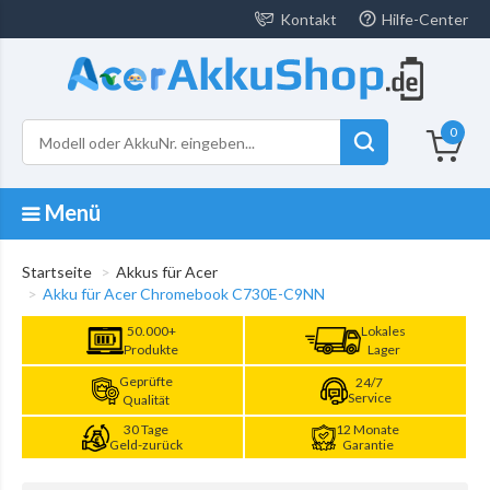
Kontakt
Hilfe-Center
0
Menü
Startseite
Akkus für Acer
Akku für Acer Chromebook C730E-C9NN
50.000+
Lokales
Produkte
Lager
Geprüfte
24/7
Service
Qualität
30 Tage
12 Monate
Geld-zurück
Garantie