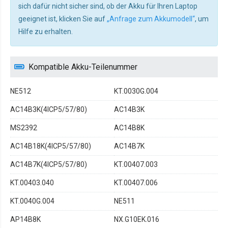
sich dafür nicht sicher sind, ob der Akku für Ihren Laptop
geeignet ist, klicken Sie auf
„Anfrage zum Akkumodell“
, um
Hilfe zu erhalten.
Kompatible Akku-Teilenummer
NE512
KT.0030G.004
AC14B3K(4ICP5/57/80)
AC14B3K
MS2392
AC14B8K
AC14B18K(4ICP5/57/80)
AC14B7K
AC14B7K(4ICP5/57/80)
KT.00407.003
KT.00403.040
KT.00407.006
KT.0040G.004
NE511
AP14B8K
NX.G10EK.016