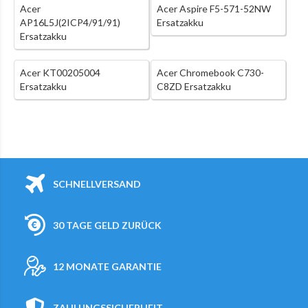
Acer
Acer Aspire F5-571-52NW
AP16L5J(2ICP4/91/91)
Ersatzakku
Ersatzakku
Acer KT00205004
Acer Chromebook C730-
Ersatzakku
C8ZD Ersatzakku
SCHNELLVERSAND
30 TAGE GELD ZURÜCK
12 MONATE GARANTIE
ZAHLUNGSSICHERHEIT