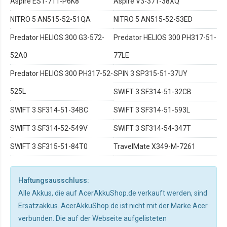
Aspire ES1-711-P6K8
Aspire V3-371-38XQ
NITRO 5 AN515-52-51QA
NITRO 5 AN515-52-53ED
Predator HELIOS 300 G3-572-
Predator HELIOS 300 PH317-51-
52A0
77LE
Predator HELIOS 300 PH317-52-
SPIN 3 SP315-51-37UY
525L
SWIFT 3 SF314-51-32CB
SWIFT 3 SF314-51-34BC
SWIFT 3 SF314-51-593L
SWIFT 3 SF314-52-549V
SWIFT 3 SF314-54-347T
SWIFT 3 SF315-51-84T0
TravelMate X349-M-7261
Haftungsausschluss:
Alle Akkus, die auf AcerAkkuShop.de verkauft werden, sind
Ersatzakkus. AcerAkkuShop.de ist nicht mit der Marke Acer
verbunden. Die auf der Webseite aufgelisteten