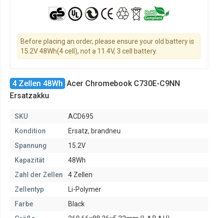
Before placing an order, please ensure your old battery is
15.2V 48Wh(4 cell), not a 11.4V, 3 cell battery.
4 Zellen 48Wh
Acer Chromebook C730E-C9NN
Ersatzakku
SKU
ACD695
Kondition
Ersatz, brandneu
Spannung
15.2V
Kapazität
48Wh
Zahl der Zellen
4 Zellen
Zellentyp
Li-Polymer
Farbe
Black