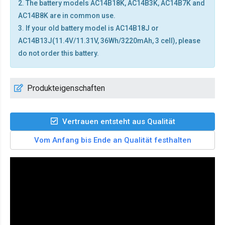
2. The battery models AC14B18K, AC14B3K, AC14B7K and
AC14B8K are in common use.
3. If your old battery model is AC14B18J or
AC14B13J(11.4V/11.31V, 36Wh/3220mAh, 3 cell), please
do not order this battery.
Produkteigenschaften
Vertrauen entsteht aus Qualität
Vom Anfang bis Ende an Qualität festhalten