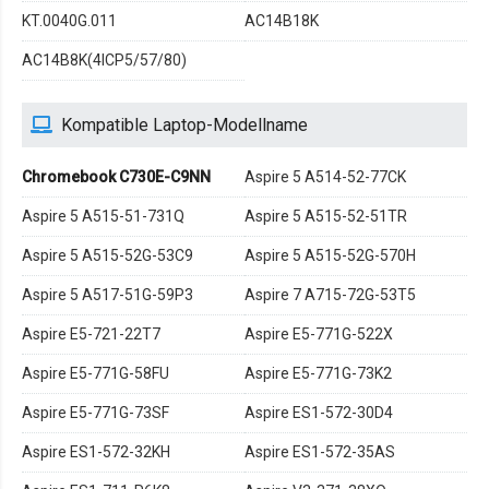
KT.0040G.011
AC14B18K
AC14B8K(4ICP5/57/80)
Kompatible Laptop-Modellname
Chromebook C730E-C9NN
Aspire 5 A514-52-77CK
Aspire 5 A515-51-731Q
Aspire 5 A515-52-51TR
Aspire 5 A515-52G-53C9
Aspire 5 A515-52G-570H
Aspire 5 A517-51G-59P3
Aspire 7 A715-72G-53T5
Aspire E5-721-22T7
Aspire E5-771G-522X
Aspire E5-771G-58FU
Aspire E5-771G-73K2
Aspire E5-771G-73SF
Aspire ES1-572-30D4
Aspire ES1-572-32KH
Aspire ES1-572-35AS