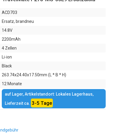
ACD703
Ersatz, brandneu
14.8V
2200mAh
4 Zellen
Li-ion
Black
263.74x24.40x17.50mm (L * B * H)
12 Monate
auf Lager, Artikelstandort: Lokales Lagerhaus,
3-5 Tage
Lieferzeit ca.
andgebühr