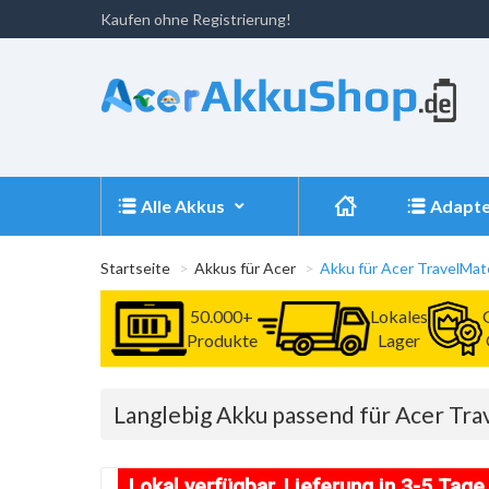
Kaufen ohne Registrierung!
Alle Akkus
Adapte
Startseite
Akkus für Acer
Akku für Acer TravelM
50.000+
Lokales
Produkte
Lager
Langlebig Akku passend für Acer T
Lokal verfügbar, Lieferung in 3-5 Tage