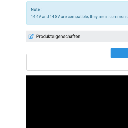
Note :
14.4V and 14.8V are compatible, they are in common 
Produkteigenschaften