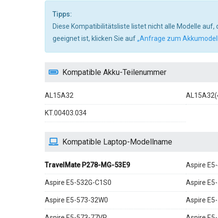
Tipps:
Diese Kompatibilitätsliste listet nicht alle Modelle au
geeignet ist, klicken Sie auf
„Anfrage zum Akkumodell
Kompatible Akku-Teilenummer
AL15A32
AL15A32(
KT.00403.034
Kompatible Laptop-Modellname
TravelMate P278-MG-53E9
Aspire E5
Aspire E5-532G-C1S0
Aspire E5
Aspire E5-573-32W0
Aspire E5
Aspire E5-573-77VR
Aspire E5