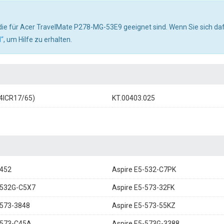
f, die für Acer TravelMate P278-MG-53E9 geeignet sind. Wenn Sie sich daf
“
, um Hilfe zu erhalten.
4ICR17/65)
KT.00403.025
-452
Aspire E5-532-C7PK
-532G-C5X7
Aspire E5-573-32FK
-573-3848
Aspire E5-573-55KZ
-573-C45A
Aspire E5-573G-3388