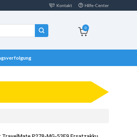
Kontakt
Hilfe-Center
0
agsverfolgung
r TravelMate P278-MG-53E9 Ersatzakku