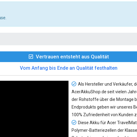
use.
Vertrauen entsteht aus Qualität
Vom Anfang bis Ende an Qualität festhalten
Als Hersteller und Verkäufer, d
AcerAkkuShop.de seit vielen Jahre
der Rohstoffe über die Montage bi
Endprodukts geben wir unseres Be
100% Zufriedenheit von Kunden z
Diese Akku für Acer TravelMa
Polymer-Batteriezellen der Klasse 