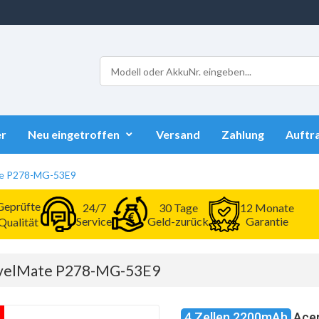
r
Neu eingetroffen
Versand
Zahlung
Auftr
ate P278-MG-53E9
Geprüfte
24/7
30 Tage
12 Monate
Service
Geld-zurück
Garantie
Qualität
ravelMate P278-MG-53E9
4 Zellen 2200mAh
Ace